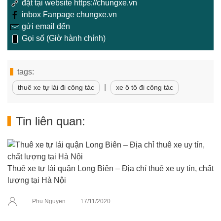
đặt tại website https://chungxe.vn
inbox Fanpage chungxe.vn
gửi email đến
Gọi số (Giờ hành chính)
tags:
|
thuê xe tự lái đi công tác
xe ô tô đi công tác
Tin liên quan:
Thuê xe tự lái quận Long Biên – Địa chỉ thuê xe uy tín, chất
lượng tại Hà Nội
Phu Nguyen
17/11/2020