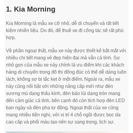
1. Kia Morning
Kia Morning là mẫu xe cỡ nhỏ, dễ di chuyển và rất tiết
kiệm nhiên liệu. Do đó, để thuê xe đi công tác sẽ rất phù
hợp.
Về phần ngoại thất, mẫu xe này được thiết kế bắt mắt với
nhiều chi tiết mang vẻ đẹp hiện đại mà vẫn cá tính. Sự
nhỏ gọn của mẫu xe này chính là ưu điểm khi các khách
hàng di chuyển trong đô thị đông đúc có thể dễ dàng luồn
lách, không sợ bị tắc kẹt ở một điểm. Ngoài ra, mẫu xe
này cũng nổi bật với những nâng cấp mới như đèn
sương mù dạng thấu kính, đèn báo lùi dạng tròn mang
đến cảm giác cá tính, bên cạnh đó còn tích hợp đèn LED
ban ngày và đèn pha tự động. Ngoại thất của xe cũng
mang nhiều tiện nghi, với vị trí 4 chỗ ngồi được bọc da
cao cấp và phối màu tạo nên sự sang trọng, lịch sự.