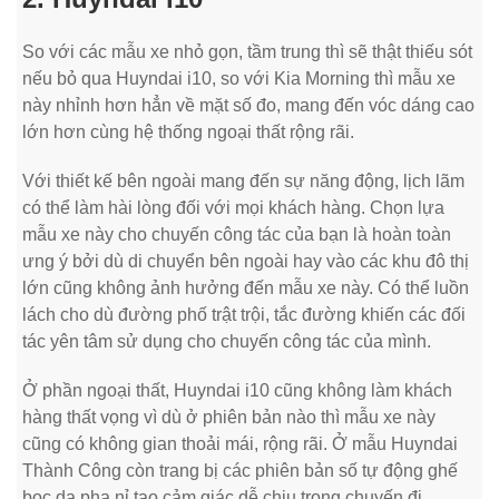
So với các mẫu xe nhỏ gọn, tầm trung thì sẽ thật thiếu sót
nếu bỏ qua Huyndai i10, so với Kia Morning thì mẫu xe
này nhỉnh hơn hẳn về mặt số đo, mang đến vóc dáng cao
lớn hơn cùng hệ thống ngoại thất rộng rãi.
Với thiết kế bên ngoài mang đến sự năng động, lịch lãm
có thể làm hài lòng đối với mọi khách hàng. Chọn lựa
mẫu xe này cho chuyến công tác của bạn là hoàn toàn
ưng ý bởi dù di chuyển bên ngoài hay vào các khu đô thị
lớn cũng không ảnh hưởng đến mẫu xe này. Có thể luồn
lách cho dù đường phố trật trội, tắc đường khiến các đối
tác yên tâm sử dụng cho chuyến công tác của mình.
Ở phần ngoại thất, Huyndai i10 cũng không làm khách
hàng thất vọng vì dù ở phiên bản nào thì mẫu xe này
cũng có không gian thoải mái, rộng rãi. Ở mẫu Huyndai
Thành Công còn trang bị các phiên bản số tự động ghế
bọc da pha nỉ tạo cảm giác dễ chịu trong chuyến đi.