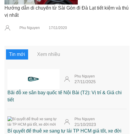
Hướng dẫn di chuyển từ Sài Gòn đi Đà Lạt tiết kiệm và thú
vị nhất
Phu Nguyen
17/11/2020
Tin mới
Xem nhiều
Phu Nguyen
27/11/2025
Bãi đỗ xe sân bay quốc tế Nội Bài (T2): Vị trí & Giá chi
tiết
Phu Nguyen
21/10/2023
Bí quyết để thuê xe sang tự lái TP HCM giá tốt, xe đời