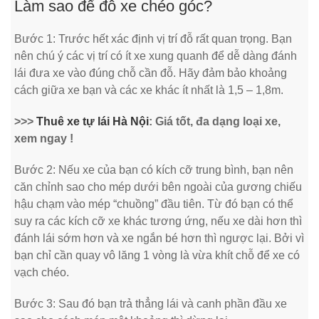
Làm sao để đỗ xe chéo góc?
Bước 1: Trước hết xác định vị trí đỗ rất quan trọng. Bạn
nên chú ý các vị trí có ít xe xung quanh để dễ dàng đánh
lái đưa xe vào đúng chỗ cần đỗ. Hãy đảm bảo khoảng
cách giữa xe bạn và các xe khác ít nhất là 1,5 – 1,8m.
>>>
Thuê xe tự lái Hà Nội
: Giá tốt, đa dạng loại xe,
xem ngay !
Bước 2: Nếu xe của bạn có kích cỡ trung bình, bạn nên
căn chỉnh sao cho mép dưới bên ngoài của gương chiếu
hậu chạm vào mép “chuồng” đầu tiên. Từ đó bạn có thể
suy ra các kích cỡ xe khác tương ứng, nếu xe dài hơn thì
đánh lái sớm hơn và xe ngắn bé hơn thì ngược lại. Bởi vì
bạn chỉ cần quay vô lăng 1 vòng là vừa khít chỗ để xe có
vạch chéo.
Bước 3: Sau đó bạn trả thẳng lái và canh phần đầu xe