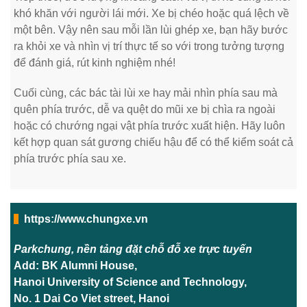
khó khăn với người lái mới. Xe bị chéo hoặc quá lệch về
một bên. Vậy nên sau mỗi lần lùi ghép xe, bạn hãy bước
ra khỏi xe và nhìn vị trí thực tế so với trong tưởng tượng
để đánh giá, rút kinh nghiệm nhé!
Cuối cùng, các bác tài lùi xe hay mải nhìn phía sau mà
quên phía trước, dễ va quệt do mũi xe bị chìa ra ngoài
hoặc có chướng ngại vật phía trước xuất hiện. Hãy luôn
kết hợp quan sát gương chiếu hậu để có thể kiểm soát cả
phía trước phía sau xe.
https://www.chungxe.vn
Parkchung, nền tảng đặt chỗ đỗ xe trực tuyến
Add: BK Alumni House,
Hanoi University of Science and Technology,
No. 1 Dai Co Viet street, Hanoi