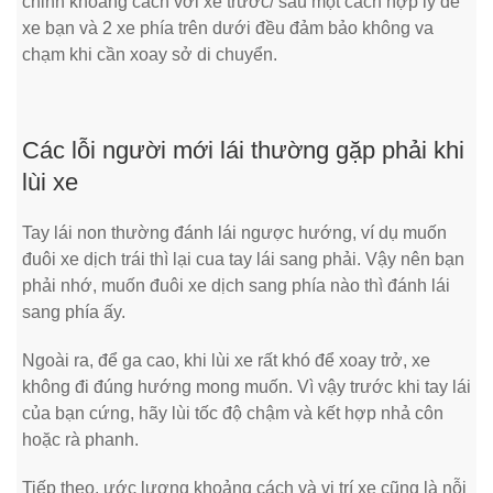
chỉnh khoảng cách với xe trước/ sau một cách hợp lý để
xe bạn và 2 xe phía trên dưới đều đảm bảo không va
chạm khi cần xoay sở di chuyển.
Các lỗi người mới lái thường gặp phải khi
lùi xe
Tay lái non thường đánh lái ngược hướng, ví dụ muốn
đuôi xe dịch trái thì lại cua tay lái sang phải. Vậy nên bạn
phải nhớ, muốn đuôi xe dịch sang phía nào thì đánh lái
sang phía ấy.
Ngoài ra, để ga cao, khi lùi xe rất khó để xoay trở, xe
không đi đúng hướng mong muốn. Vì vậy trước khi tay lái
của bạn cứng, hãy lùi tốc độ chậm và kết hợp nhả côn
hoặc rà phanh.
Tiếp theo, ước lượng khoảng cách và vị trí xe cũng là nỗi