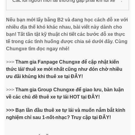
Các lỗi người mới lái thường gặp phải khi lùi xe
Nếu bạn mới lấy bằng B2 và đang học cách đỗ xe với
nhiều địa thế khó khác nhau, bài viết này dành cho
bạn! Tất tần tật kỹ thuật chi tiết các bước đỗ xe thực
tế trong các tình huống được chia sẻ dưới đây. Cùng
Chungxe tìm đọc ngay nhé!
>>>
Tham gia Fanpage Chungxe để cập nhật kiến
thức lái/ thuê xe mới nhất cũng như đón chờ nhiều
ưu đãi khủng khi thuê xe tại ĐÂY!
>>>
Tham gia Group Chungxe để giao lưu, bàn luận
về các chủ đề thuê xe tự lái HOT tại ĐÂY!
>>> Bạn lần đầu thuê xe tự lái và muốn nắm bắt kinh
nghiệm chỉ sau 1-nốt-nhạc? Truy cập tại ĐÂY!