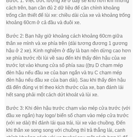
Bước 1: Việc ước lượng xe ở đây sẽ khó hơn khi những
cách trên, bạn cần đủ 2 dữ liệu để căn chỉnh khoảng
trống cần thiết để lùi xe: chiều dài của xe và khoảng trống
khoảng 60cm ở cả đầu và đuôi xe.
Bước 2: Bạn hãy giữ khoảng cách khoảng 60cm giữa
thân xe mình và xe phía trên (dài tương đương 1 gương
hậu ở 2 xe). Kinh nghiệm ở đây là bạn nên dừng cao hơn
xe phía trước rồi lùi về sau đến khi thấy đèn hậu của xe
trước lọt vào khung cửa sổ phía sau ((trụ D chạm mép
đèn hậu nếu đầu xe của bạn ngắn và trụ C chạm mép
đèn hậu nếu đầu xe của bạn dài). Sau khi thấy đèn hậu
đã đến đúng vị trí theo kích thước của xe, bạn đánh lái
hết sang phải một cách dứt khoát và lùi xe.
Bước 3: Khi đèn hậu trước chạm vào mép cửa trước (với
đầu xe ngắn) hay logo/ biển số chạm vào mép cửa trước
(với xe dài) thì đánh lái qua trái, lùi xe vào chuồng. Đến
khi thân xe song song với chuồng thì trả thẳng lái, canh