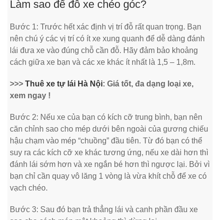
Làm sao để đỗ xe chéo góc?
Bước 1: Trước hết xác định vị trí đỗ rất quan trọng. Bạn
nên chú ý các vị trí có ít xe xung quanh để dễ dàng đánh
lái đưa xe vào đúng chỗ cần đỗ. Hãy đảm bảo khoảng
cách giữa xe bạn và các xe khác ít nhất là 1,5 – 1,8m.
>>>
Thuê xe tự lái Hà Nội
: Giá tốt, đa dạng loại xe,
xem ngay !
Bước 2: Nếu xe của bạn có kích cỡ trung bình, bạn nên
căn chỉnh sao cho mép dưới bên ngoài của gương chiếu
hậu chạm vào mép “chuồng” đầu tiên. Từ đó bạn có thể
suy ra các kích cỡ xe khác tương ứng, nếu xe dài hơn thì
đánh lái sớm hơn và xe ngắn bé hơn thì ngược lại. Bởi vì
bạn chỉ cần quay vô lăng 1 vòng là vừa khít chỗ để xe có
vạch chéo.
Bước 3: Sau đó bạn trả thẳng lái và canh phần đầu xe