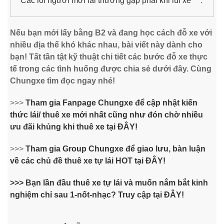
Các lỗi người mới lái thường gặp phải khi lùi xe
Nếu bạn mới lấy bằng B2 và đang học cách đỗ xe với
nhiều địa thế khó khác nhau, bài viết này dành cho
bạn! Tất tần tật kỹ thuật chi tiết các bước đỗ xe thực
tế trong các tình huống được chia sẻ dưới đây. Cùng
Chungxe tìm đọc ngay nhé!
>>>
Tham gia Fanpage Chungxe để cập nhật kiến
thức lái/ thuê xe mới nhất cũng như đón chờ nhiều
ưu đãi khủng khi thuê xe tại ĐÂY!
>>>
Tham gia Group Chungxe để giao lưu, bàn luận
về các chủ đề thuê xe tự lái HOT tại ĐÂY!
>>> Bạn lần đầu thuê xe tự lái và muốn nắm bắt kinh
nghiệm chỉ sau 1-nốt-nhạc? Truy cập tại ĐÂY!