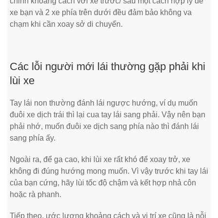
chỉnh khoảng cách với xe trước/ sau một cách hợp lý để
xe bạn và 2 xe phía trên dưới đều đảm bảo không va
chạm khi cần xoay sở di chuyển.
Các lỗi người mới lái thường gặp phải khi
lùi xe
Tay lái non thường đánh lái ngược hướng, ví dụ muốn
đuôi xe dịch trái thì lại cua tay lái sang phải. Vậy nên bạn
phải nhớ, muốn đuôi xe dịch sang phía nào thì đánh lái
sang phía ấy.
Ngoài ra, để ga cao, khi lùi xe rất khó để xoay trở, xe
không đi đúng hướng mong muốn. Vì vậy trước khi tay lái
của bạn cứng, hãy lùi tốc độ chậm và kết hợp nhả côn
hoặc rà phanh.
Tiếp theo, ước lượng khoảng cách và vị trí xe cũng là nỗi