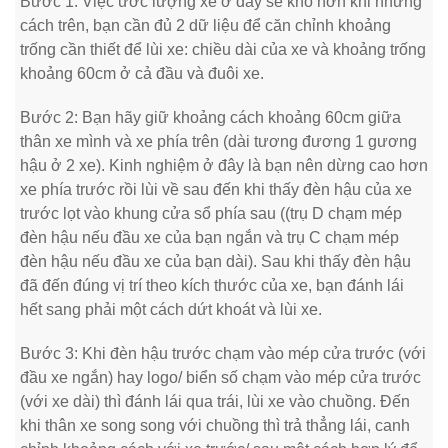
Bước 1: Việc ước lượng xe ở đây sẽ khó hơn khi những
cách trên, bạn cần đủ 2 dữ liệu để căn chỉnh khoảng
trống cần thiết để lùi xe: chiều dài của xe và khoảng trống
khoảng 60cm ở cả đầu và đuôi xe.
Bước 2: Bạn hãy giữ khoảng cách khoảng 60cm giữa
thân xe mình và xe phía trên (dài tương đương 1 gương
hậu ở 2 xe). Kinh nghiệm ở đây là bạn nên dừng cao hơn
xe phía trước rồi lùi về sau đến khi thấy đèn hậu của xe
trước lọt vào khung cửa sổ phía sau ((trụ D chạm mép
đèn hậu nếu đầu xe của bạn ngắn và trụ C chạm mép
đèn hậu nếu đầu xe của bạn dài). Sau khi thấy đèn hậu
đã đến đúng vị trí theo kích thước của xe, bạn đánh lái
hết sang phải một cách dứt khoát và lùi xe.
Bước 3: Khi đèn hậu trước chạm vào mép cửa trước (với
đầu xe ngắn) hay logo/ biển số chạm vào mép cửa trước
(với xe dài) thì đánh lái qua trái, lùi xe vào chuồng. Đến
khi thân xe song song với chuồng thì trả thẳng lái, canh