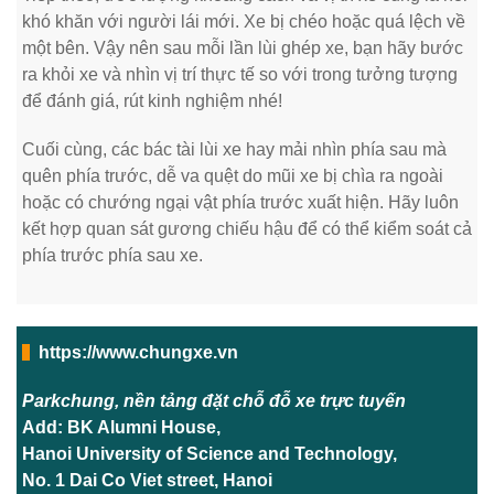
khó khăn với người lái mới. Xe bị chéo hoặc quá lệch về
một bên. Vậy nên sau mỗi lần lùi ghép xe, bạn hãy bước
ra khỏi xe và nhìn vị trí thực tế so với trong tưởng tượng
để đánh giá, rút kinh nghiệm nhé!
Cuối cùng, các bác tài lùi xe hay mải nhìn phía sau mà
quên phía trước, dễ va quệt do mũi xe bị chìa ra ngoài
hoặc có chướng ngại vật phía trước xuất hiện. Hãy luôn
kết hợp quan sát gương chiếu hậu để có thể kiểm soát cả
phía trước phía sau xe.
https://www.chungxe.vn
Parkchung, nền tảng đặt chỗ đỗ xe trực tuyến
Add: BK Alumni House,
Hanoi University of Science and Technology,
No. 1 Dai Co Viet street, Hanoi