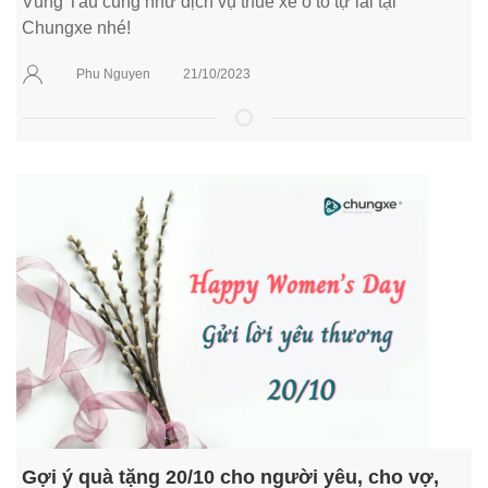
Vũng Tàu cũng như dịch vụ thuê xe ô tô tự lái tại
Chungxe nhé!
Phu Nguyen
21/10/2023
Gợi ý quà tặng 20/10 cho người yêu, cho vợ,