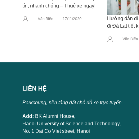
tín, nhanh chóng – Thuê xe ngay!
Hướng dẫn di 
Văn Biển
17/11/2020
đi Đà Lạt tiết 
Văn Biển
LIÊN HỆ
Parkchung, nền tảng đặt chỗ đỗ xe trực tuyến
Add:
BK Alumni House,
Hanoi University of Science and Technology,
No. 1 Dai Co Viet street, Hanoi