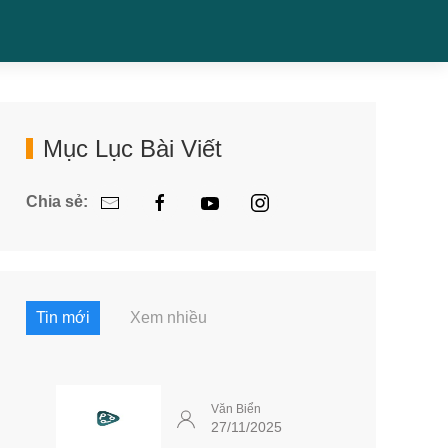
Mục Lục Bài Viết
Chia sẻ:
Tin mới
Xem nhiều
Văn Biển
27/11/2025