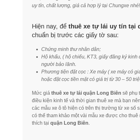
uy tín, chất lượng, giá cả hợp lý tại Chungxe nhé!
Hiện nay, để
thuê xe tự lái uy tín tạ
chuẩn bị trước các giấy tờ sau:
Chứng minh thư nhân dân;
Hộ khẩu, ( hộ chiếu, KT3, giấy đăng ký kinh
người bảo lãnh.
Phương tiện đặt cọc : Xe máy ( xe máy có giá 
hoặc đặt cọc tiền mặt có giá trị từ 30 – 50 tri
Mức giá
thuê xe tự lái quận Long Biên
sẽ phụ t
điều kiện kinh tế và thời gian thuê xe mà bạn n
các mẫu xe ô tô hiện có trên thị trường từ xe s
có thể tham khảo một vài mẫu xe được cho thu
thích tại
quận Long Biên
.