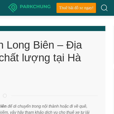
Thuê bãi đỗ xe ngay!
n Long Biên – Địa
 chất lượng tại Hà
Biên
để di chuyển trong nội thành hoặc đi về quê,
 kiệm, vậy hãy tham khảo dịch vụ cho thuê xe tự lái