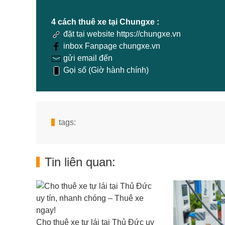
4 cách thuê xe tại Chungxe :
đặt tại website https://chungxe.vn
inbox Fanpage chungxe.vn
gửi email đến
Gọi số (Giờ hành chính)
tags:
Tin liên quan:
Cho thuê xe tự lái tại Thủ Đức uy