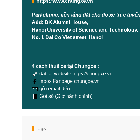
https://www.chungxe.vn
Parkchung, nền tảng đặt chỗ đỗ xe trực tuyế
Add: BK Alumni House,
Hanoi University of Science and Technology,
No. 1 Dai Co Viet street, Hanoi
4 cách thuê xe tại Chungxe :
đặt tại website https://chungxe.vn
inbox Fanpage chungxe.vn
gửi email đến
Gọi số (Giờ hành chính)
tags: