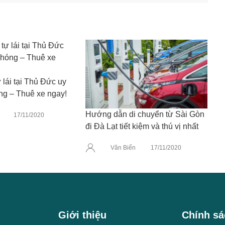
 lái tại Thủ Đức uy
óng – Thuê xe ngay!
Hướng dẫn di chuyển từ Sài Gòn
17/11/2020
đi Đà Lạt tiết kiệm và thú vị nhất
Văn Biển
17/11/2020
Giới thiệu
Chính sá