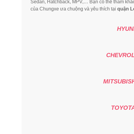
Sedan, Hatchback, MPV,… Bạn có thể tham khảo
của Chungxe ưa chuộng và yêu thích tại
quận L
HYUND
CHEVROL
MITSUBIS
TOYOTA