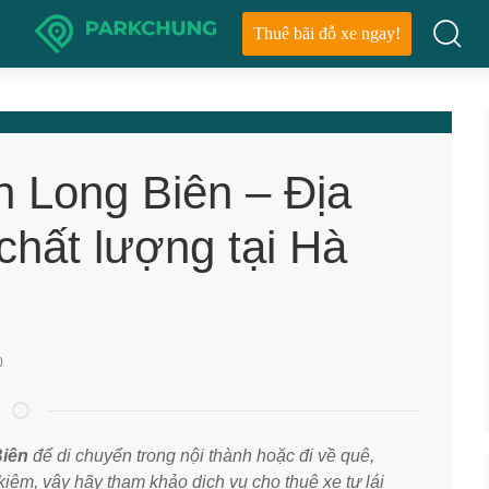
Thuê bãi đỗ xe ngay!
n Long Biên – Địa
 chất lượng tại Hà
0
Biên
để di chuyển trong nội thành hoặc đi về quê,
 kiệm, vậy hãy tham khảo dịch vụ cho thuê xe tự lái