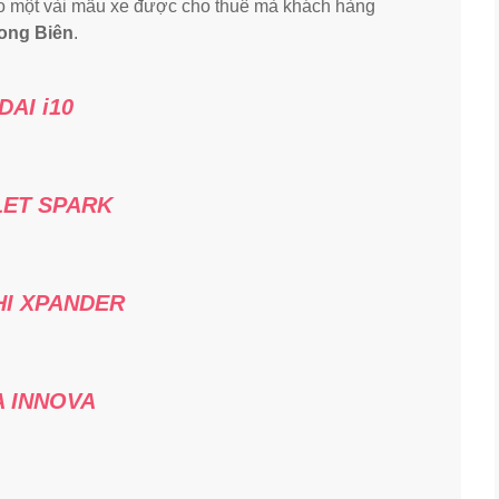
 một vài mẫu xe được cho thuê mà khách hàng
ong Biên
.
AI i10
ET SPARK
HI XPANDER
 INNOVA