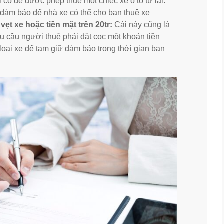
 có để được phép thuê một chiếc xe ô tô tự lái.
 đảm bảo để nhà xe có thể cho bạn thuê xe
 vẹt xe hoặc tiền mặt trên 20tr:
Cái này cũng là
êu cầu người thuê phải đặt cọc một khoản tiền
 loại xe để tạm giữ đảm bảo trong thời gian bạn