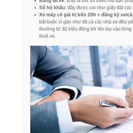
Bằng lái xe:
Đây là thứ tối thiểu mà bạn phải
Sổ hộ khẩu:
đây được coi như giấy đặt cọc
Xe máy có giá trị trên 20tr + đăng ký xe/cà
bắt buộc vì gần như tất cả các nhà xe đều y
thường từ 30 triệu đồng trở lên tùy vào từng
thuê xe.