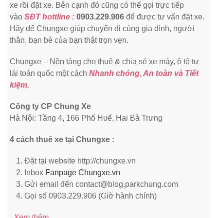
xe rồi đặt xe. Bên cạnh đó cũng có thể gọi trực tiếp
vào
SĐT hottline :
0903.229.906
để được tư vấn đặt xe.
Hãy để Chungxe giúp chuyến đi cùng gia đình, người
thân, bạn bè của bạn thật trọn vẹn.
Chungxe – Nền tảng cho thuê & chia sẻ xe máy, ô tô tự
lái toàn quốc một cách
Nhanh chóng, An toàn và Tiết
kiệm.
Công ty CP Chung Xe
Hà Nội: Tầng 4, 166 Phố Huế, Hai Bà Trưng
4 cách thuê xe tại Chungxe :
Đặt tại website http://chungxe.vn
Inbox
Fanpage Chungxe.vn
Gửi email đến contact@blog.parkchung.com
Gọi số 0903.229.906 (Giờ hành chính)
Xem thêm