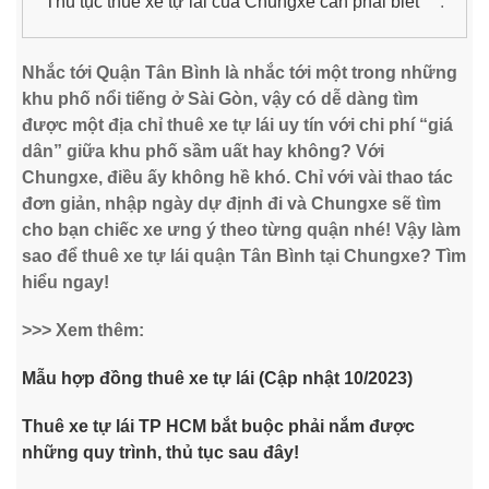
Thủ tục thuê xe tự lái của Chungxe cần phải biết
Nhắc tới Quận Tân Bình là nhắc tới một trong những
khu phố nổi tiếng ở Sài Gòn, vậy có dễ dàng tìm
được một địa chỉ thuê xe tự lái uy tín với chi phí “giá
dân” giữa khu phố sầm uất hay không? Với
Chungxe, điều ấy không hề khó. Chỉ với vài thao tác
đơn giản, nhập ngày dự định đi và Chungxe sẽ tìm
cho bạn chiếc xe ưng ý theo từng quận nhé! Vậy làm
sao để thuê xe tự lái quận
Tân Bình
tại Chungxe? Tìm
hiểu ngay!
>>> Xem thêm:
Mẫu hợp đồng thuê xe tự lái (Cập nhật 10/2023)
Thuê xe tự lái TP HCM bắt buộc phải nắm được
những quy trình, thủ tục sau đây!