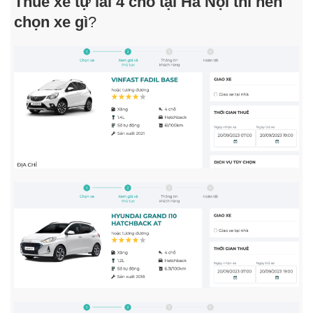
Thuê xe tự lái 4 chỗ tại Hà Nội thì nên
chọn xe gì
?