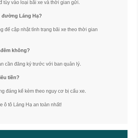
tùy vào loại bãi xe và thời gian gửi.
ên đường Láng Hạ?
 để cập nhật tình trạng bãi xe theo thời gian
a đêm không?
 cần đăng ký trước với ban quản lý.
iêu tiền?
ăng đáng kể kèm theo nguy cơ bị cẩu xe.
e ô tô Láng Hạ an toàn nhất!