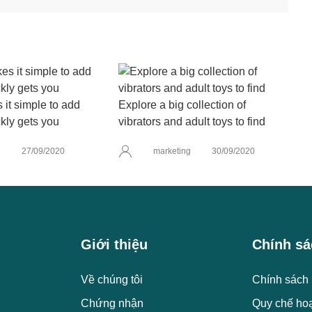
it simple to add
Explore a big collection of
kly gets you
vibrators and adult toys to find
g
27/09/2020
marketing
30/09/2020
Giới thiệu
Chính sá
Về chúng tôi
Chính sách 
Chứng nhận
Quy chế ho