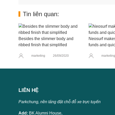
Tin liên quan:
Besides the slimmer body and
Neosurf makes 
ribbed finish that simplified
funds and quic
marketing
26/09/2020
marketin
LIÊN HỆ
Parkchung, nền tảng đặt chỗ đỗ xe trực tuyến
Add:
BK Alumni House,