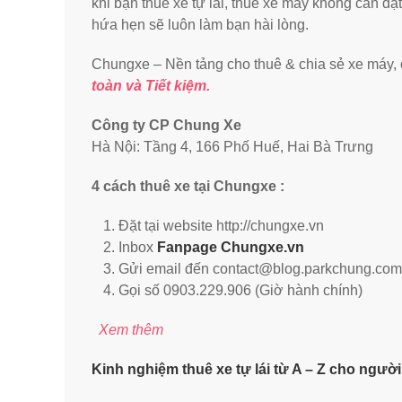
khi bạn thuê xe tự lái, thuê xe máy không cần đặt
hứa hẹn sẽ luôn làm bạn hài lòng.
Chungxe – Nền tảng cho thuê & chia sẻ xe máy, ô
toàn và Tiết kiệm.
Công ty CP Chung Xe
Hà Nội: Tầng 4, 166 Phố Huế, Hai Bà Trưng
4 cách thuê xe tại Chungxe :
Đặt tại website http://chungxe.vn
Inbox
Fanpage Chungxe.vn
Gửi email đến contact@blog.parkchung.com
Gọi số 0903.229.906 (Giờ hành chính)
Xem thêm
Kinh nghiệm thuê xe tự lái từ A – Z cho ngườ