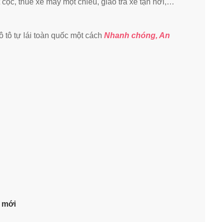
 cọc, thuê xe máy một chiều, giao trả xe tận nơi,…
 tô tự lái toàn quốc một cách
Nhanh chóng, An
i mới