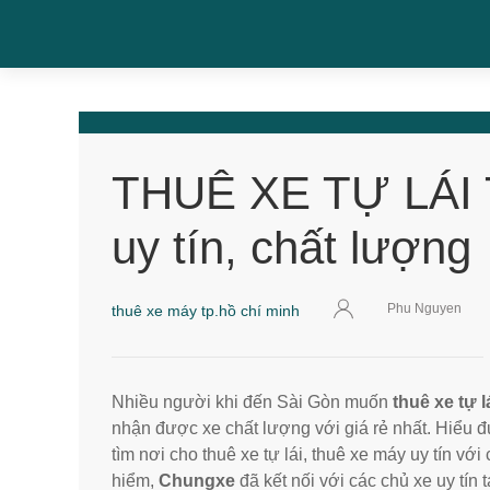
THUÊ XE TỰ LÁI 
uy tín, chất lượng
Phu Nguyen
thuê xe máy tp.hồ chí minh
Nhiều người khi đến Sài Gòn muốn
thuê xe tự 
nhận được xe chất lượng với giá rẻ nhất. Hiể
tìm nơi cho thuê xe tự lái, thuê xe máy uy tín với
hiểm,
Chungxe
đã kết nối với các chủ xe uy tín 