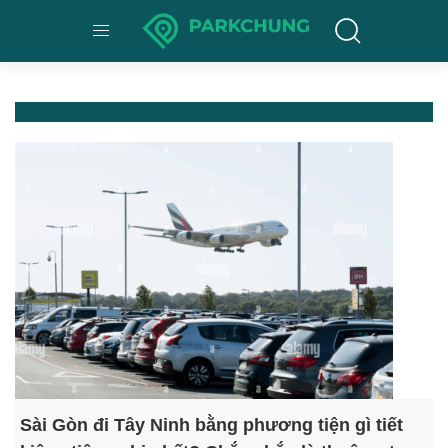
Sài Gòn đi Tây Ninh bằng phương tiện gì tiết