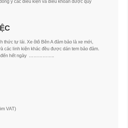
ồng ý các điều kiện và điều khoản được quy
IỆC
h thức tự lái. Xe ôtô Bên A đảm bảo là xe mới,
n và các linh kiện khác đều được dán tem bảo đảm.
.đến hết ngày ……………..
ồm VAT)