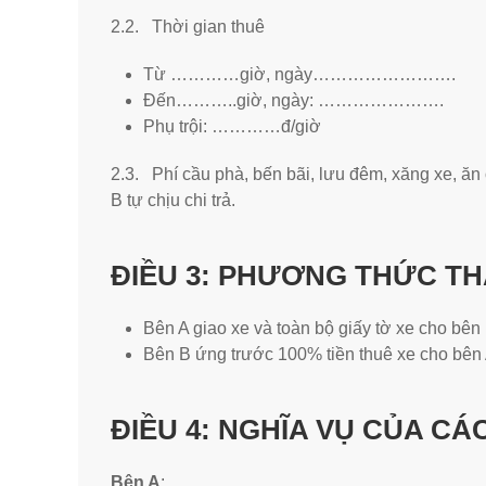
2.2. Thời gian thuê
Từ …………giờ, ngày…………………….
Đến………..giờ, ngày: ………………….
Phụ trội: …………đ/giờ
2.3. Phí cầu phà, bến bãi, lưu đêm, xăng xe, ăn ở
B tự chịu chi trả.
ĐIỀU 3
: PHƯƠNG THỨC T
Bên A giao xe và toàn bộ giấy tờ xe cho bên
Bên B ứng trước 100% tiền thuê xe cho bên 
ĐIỀU 4
: NGHĨA VỤ CỦA CÁ
Bên A
: