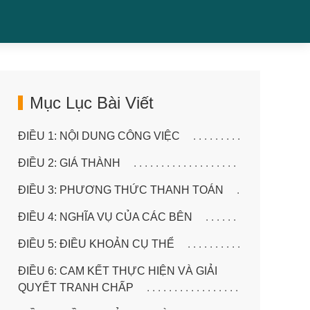
Mục Lục Bài Viết
ĐIỀU 1: NỘI DUNG CÔNG VIỆC
ĐIỀU 2: GIÁ THÀNH
ĐIỀU 3: PHƯƠNG THỨC THANH TOÁN
ĐIỀU 4: NGHĨA VỤ CỦA CÁC BÊN
ĐIỀU 5: ĐIỀU KHOẢN CỤ THỂ
ĐIỀU 6: CAM KẾT THỰC HIỆN VÀ GIẢI
QUYẾT TRANH CHẤP