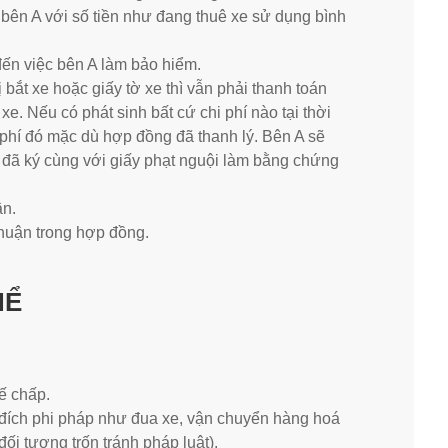
ho bên A với số tiền như đang thuê xe sử dụng bình
đến việc bên A làm bảo hiểm.
 bắt xe hoặc giấy tờ xe thì vẫn phải thanh toán
 xe. Nếu có phát sinh bất cứ chi phí nào tại thời
 phí đó mặc dù hợp đồng đã thanh lý. Bên A sẽ
g đã ký cùng với giấy phạt nguội làm bằng chứng
ận.
 thuận trong hợp đồng.
HỂ
ế chấp.
đích phi pháp như đua xe, vận chuyển hàng hoá
đối tượng trốn tránh pháp luật).