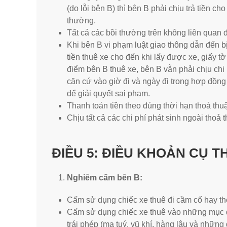
(do lỗi bên B) thì bên B phải chịu trả tiền c
thường.
Tất cả các bồi thường trên không liên quan 
Khi bên B vi phạm luật giao thông dẫn đến bị
tiền thuê xe cho đến khi lấy được xe, giấy tờ
điểm bên B thuê xe, bên B vẫn phải chịu chi
căn cứ vào giờ đi và ngày đi trong hợp đồn
để giải quyết sai phạm.
Thanh toán tiền theo đúng thời hạn thoả thu
Chịu tất cả các chi phí phát sinh ngoài thoả
ĐIỀU 5
: ĐIỀU KHOẢN CỤ T
Nghiêm cấm bên B:
Cấm sử dụng chiếc xe thuê đi cầm cố hay th
Cấm sử dụng chiếc xe thuê vào những mục 
trái phép (ma tuý, vũ khí, hàng lậu và những 