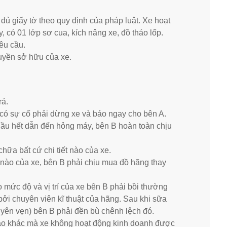
đủ giấy tờ theo quy định của pháp luật. Xe hoạt
, có 01 lớp sơ cua, kích nâng xe, đồ tháo lốp.
êu cầu.
uyền sở hữu của xe.
rả.
có sự cố phải dừng xe và báo ngay cho bên A.
 dầu hết dẫn đến hỏng máy, bên B hoàn toàn chịu
ữa bất cứ chi tiết nào của xe.
t nào của xe, bên B phải chịu mua đồ hãng thay
o mức độ và vị trí của xe bên B phải bồi thường
bởi chuyên viên kĩ thuật của hãng. Sau khi sữa
guyên vẹn) bên B phải đền bù chênh lệch đó.
nào khác mà xe không hoạt động kinh doanh được