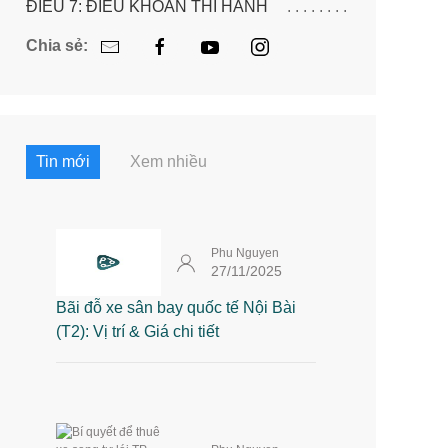
ĐIỀU 7: ĐIỀU KHOẢN THI HÀNH
Chia sẻ:
Tin mới
Xem nhiều
Phu Nguyen
27/11/2025
Bãi đỗ xe sân bay quốc tế Nội Bài
(T2): Vị trí & Giá chi tiết