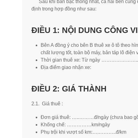
Sau khi bàn bạc thống nhất, cả hai bên cùng đ
định trong hợp đồng như sau:
ĐIỀU 1
: NỘI DUNG CÔNG V
Bên A đồng ý cho bên B thuê xe ô tô theo hìn
chất lượng tốt, toàn bộ máy, bản táp lô điệ
Thời gian thuê xe: Từ ngày ………………….
Địa điểm giao nhận xe:
ĐIỀU 2
: GIÁ THÀNH
2.1. Giá thuê :
Đơn giá thuê: …..………đ/ngày (chưa bao g
Khống chế: ……………km/ngày
Phụ trội khi vượt số km:….………..đ/km