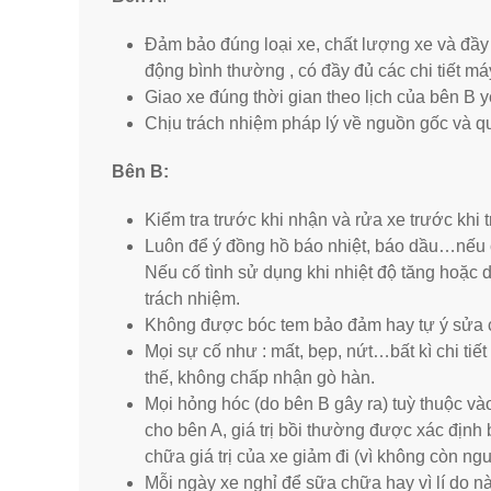
Đảm bảo đúng loại xe, chất lượng xe và đầy 
động bình thường , có đầy đủ các chi tiết máy
Giao xe đúng thời gian theo lịch của bên B y
Chịu trách nhiệm pháp lý về nguồn gốc và q
Bên B:
Kiểm tra trước khi nhận và rửa xe trước khi t
Luôn để ý đồng hồ báo nhiệt, báo dầu…nếu 
Nếu cố tình sử dụng khi nhiệt độ tăng hoặc
trách nhiệm.
Không được bóc tem bảo đảm hay tự ý sửa ch
Mọi sự cố như : mất, bẹp, nứt…bất kì chi tiế
thế, không chấp nhận gò hàn.
Mọi hỏng hóc (do bên B gây ra) tuỳ thuộc và
cho bên A, giá trị bồi thường được xác định 
chữa giá trị của xe giảm đi (vì không còn n
Mỗi ngày xe nghỉ để sữa chữa hay vì lí do 