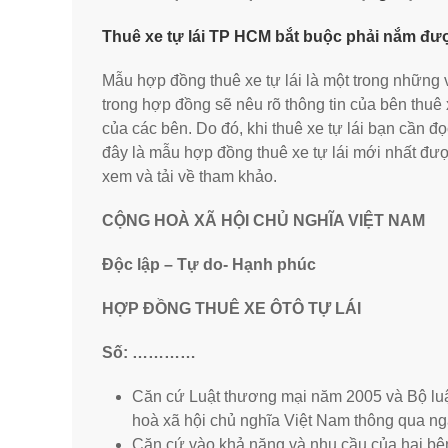
Thuê xe tự lái TP HCM bắt buộc phải nắm đượ
Mẫu hợp đồng thuê xe tự lái là một trong những v
trong hợp đồng sẽ nêu rõ thông tin của bên thuê 
của các bên. Do đó, khi thuê xe tự lái bạn cần 
đây là mẫu hợp đồng thuê xe tự lái mới nhất đượ
xem và tải về tham khảo.
CỘNG HOÀ XÃ HỘI CHỦ NGHĨA VIỆT NAM
Độc lập – Tự do- Hạnh phúc
HỢP ĐỒNG THUÊ XE ÔTÔ TỰ LÁI
Số: …………
Căn cứ Luật thương mại năm 2005 và Bộ l
hoà xã hội chủ nghĩa Việt Nam thông qua n
Căn cứ vào khả năng và nhu cầu của hai bê