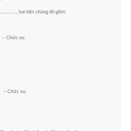
.………, hai bên chúng tôi gồm:
ức vụ:
ức vụ: